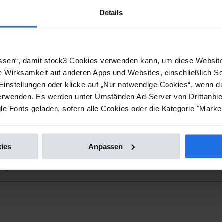
Details
lassen“, damit stock3 Cookies verwenden kann, um diese Website
e Wirksamkeit auf anderen Apps und Websites, einschließlich S
Einstellungen oder klicke auf „Nur notwendige Cookies“, wenn d
entlichung einer Corporate News/Finanznachricht, übermitt
wenden. Es werden unter Umständen Ad-Server von Drittanbiet
e Fonts geladen, sofern alle Cookies oder die Kategorie "Market
ng ist der Emittent / Herausgeber verantwortlich.
ces umfassen gesetzliche Meldepflichten, Corporate News/F
ies
Anpassen
/eqs-news.com