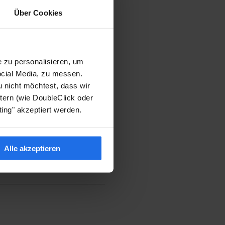
Über Cookies
 zu personalisieren, um
ocial Media, zu messen.
u nicht möchtest, dass wir
elt durch EQS News - ein
ern (wie DoubleClick oder
ing" akzeptiert werden.
inanznachrichten und
Alle akzeptieren