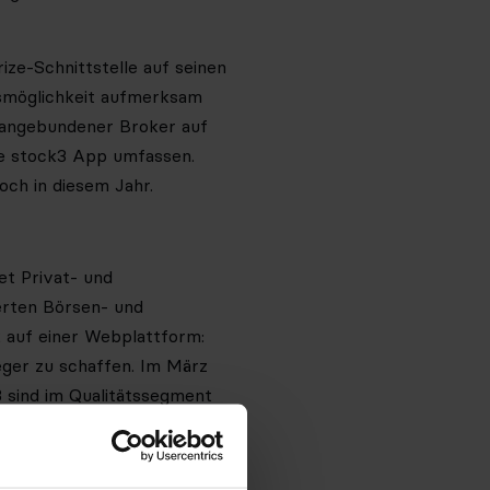
ize-Schnittstelle auf seinen
lsmöglichkeit aufmerksam
u angebundener Broker auf
ie stock3 App umfassen.
och in diesem Jahr.
t Privat- und
ierten Börsen- und
 auf einer Webplattform:
ger zu schaffen. Im März
 sind im Qualitätssegment
hr unter