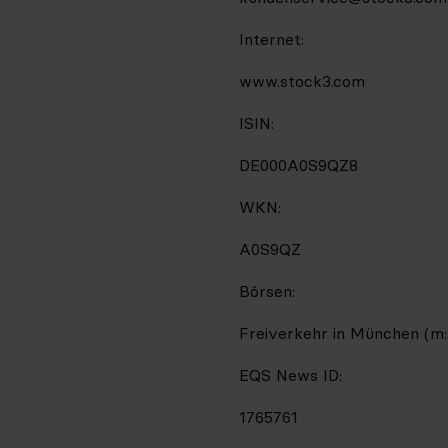
Internet:
www.stock3.com
ISIN:
DE000A0S9QZ8
WKN:
A0S9QZ
Börsen:
Freiverkehr in München (m:
EQS News ID:
1765761