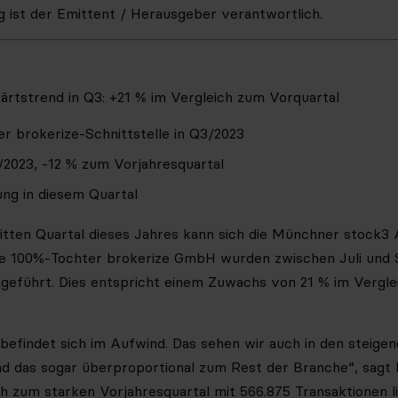
ng ist der Emittent / Herausgeber verantwortlich.
ärtstrend in Q3: +21 % im Vergleich zum Vorquartal
er brokerize-Schnittstelle in Q3/2023
/2023, -12 % zum Vorjahresquartal
ng in diesem Quartal
itten Quartal dieses Jahres kann sich die Münchner stock3
die 100%-Tochter brokerize GmbH wurden zwischen Juli und
hgeführt. Dies entspricht einem Zuwachs von 21 % im Vergle
befindet sich im Aufwind. Das sehen wir auch in den steige
und das sogar überproportional zum Rest der Branche“, sag
h zum starken Vorjahresquartal mit 566.875 Transaktionen l