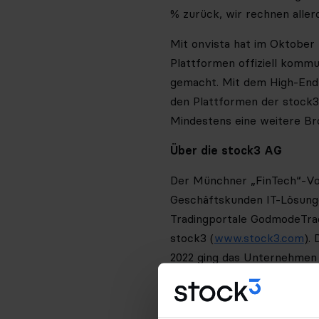
% zurück, wir rechnen aller
Mit onvista hat im Oktober 
Plattformen offiziell komm
gemacht. Mit dem High-End-
den Plattformen der stock3
Mindestens eine weitere Bro
Über die stock3 AG
Der Münchner „FinTech“-Vor
Geschäftskunden IT-Lösungen
Tradingportale GodmodeTrad
stock3 (
www.stock3.com
)
. 
2022 ging das Unternehmen 
m:access der Börse München
https://inside.stock3.com