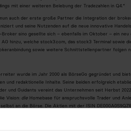
dings mit einer weiteren Belebung der Tradezahlen in Q4.“
nun auch der erste große Partner die Integration der broker
uniziert und seine Nutzenden auf die neue innovative Hande
Broker sino gesellte sich – ebenfalls im Oktober – ein ne
 AG hinzu, welche stock3.com, das stock3 Terminal sowie d
keranbindung sowie weitere Schnittstellenpartner folgen n
reiter wurde im Jahr 2000 als BörseGo gegründet und biete
 und redaktionelle Inhalte. Seine beiden erfolgreich etabl
er und Guidants vereint das Unternehmen seit Herbst 2022
Die Vision:
die
Homebase für anspruchsvolle Trader und Anle
selbst an die Börse. Die Aktien mit der ISIN DE000A0S9QZ8
 gelistet und unter anderem auch auf Xetra handelbar. Me