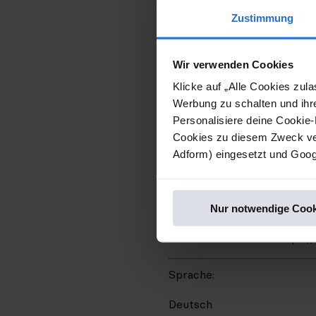
IR- & Presse-Kontakt
Zustimmung
stock3 AG
Wir verwenden Cookies
Juliane Paul
Klicke auf „Alle Cookies zu
juliane.paul@stock3.com
Werbung zu schalten und ihr
Personalisiere deine Cookie-
06.11.2023 CET/CEST Veröff
Cookies zu diesem Zweck ver
Service der EQS Group AG.
Adform) eingesetzt und Googl
Für den Inhalt der Mitteilu
Die EQS Distributionsservi
Nur notwendige Cook
Pressemitteilungen.
Medienarchiv unter https:/
Sprache:
Deutsch