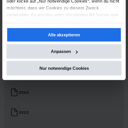
oder klicke auf „Nur notwendige Cookies“, wenn du nicht
möchtest, dass wir Cookies zu diesem Zweck
verwenden. Es werden unter Umständen Ad-Server von
Was war, was steht an?
Drittanbietern (wie DoubleClick oder Adform) eingesetzt
Berichte und Termine
und Google Fonts geladen, sofern alle Cookies oder die
Alle akzeptieren
Kategorie "Marketing" akzeptiert werden.
Geschäftsbericht
Hier finden Sie die Dokumente für die vergangenen
Anpassen
Geschäftsjahre der stock3 AG:
Nur notwendige Cookies
2025
2024
2023