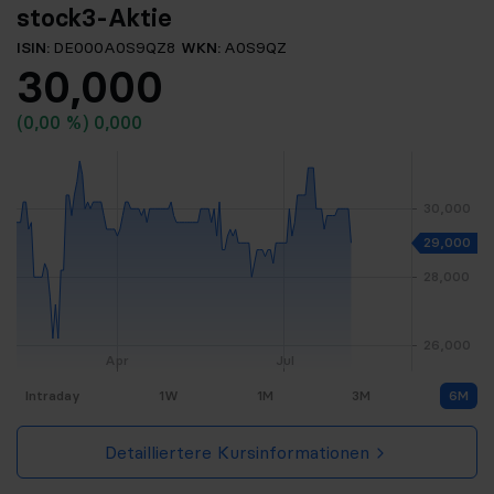
stock3-Aktie
ISIN:
DE000A0S9QZ8
WKN:
A0S9QZ
30,000
(0,00 %)
0,000
Intraday
1W
1M
3M
6M
Detailliertere Kursinformationen