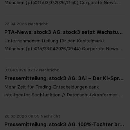
München (pta011/03.07.2026/11:50) Corporate News
stock3 veröffentlicht testierte Geschäftszahlen 2025 –
Konzernumsatz bei EUR 13,8 Mio., neue
23.04.2026 Nachricht
Lizenzierungsstrategie 2026 München, 3.7.2026 – Die
PTA-News: stock3 AG: stock3 setzt Wachstumskurs fort – Neuer Quartals- und Monatsrekord bei Tradezahlen
Münchner stock3 AG (ISIN: DE000A0S9QZ8),
Unternehmensmitteilung für den Kapitalmarkt
Anbieterin der Finanzmarktanalyse- und T…
München (pta015/23.04.2026/09:44) Corporate News
stock3 setzt Wachstumskurs fort – Neuer Quartals-
und Monatsrekord bei Tradezahlen München, 23.4.2026
07.04.2026 07:17 Nachricht
– Die Münchner stock3 AG ist mit einem neuen
Pressemitteilung: stock3 AG: 3AI – Der KI-Sprachassistent von stock3 revolutioniert die Plattform
Rekordquartal in das Jahr 2026 gestartet: Über die
Mehr Zeit für Trading-Entscheidungen dank
Schnittstelle der 100%-Tocht…
intelligenter Suchfunktion // Datenschutzkonformes
Werkzeug für aktive Traderinnen und Trader //
Monatlich 250 KI-Anfragen mittels Text- oder
26.03.2026 06:55 Nachricht
Spracheingabe
Pressemitteilung: stock3 AG: 100%-Tochter brokerize kooperiert ab sofort mit der FELS wealth GmbH