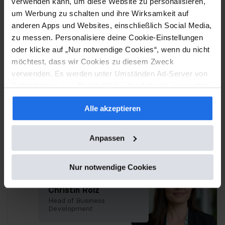
verwenden kann, um diese Website zu personalisieren,
& Investor Relations
um Werbung zu schalten und ihre Wirksamkeit auf
anderen Apps und Websites, einschließlich Social Media,
zu messen. Personalisiere deine Cookie-Einstellungen
oder klicke auf „Nur notwendige Cookies“, wenn du nicht
Business
möchtest, dass wir Cookies zu diesem Zweck
verwenden. Es werden unter Umständen Ad-Server von
Development
Drittanbietern (wie DoubleClick oder Adform) eingesetzt
und Google Fonts geladen, sofern alle Cookies oder die
sales@stock3.com
Alle akzeptieren
Kategorie "Marketing" akzeptiert werden.
+49 89 767369-138
Anpassen
Nur notwendige Cookies
Christin Rölz
Head of Business
Development