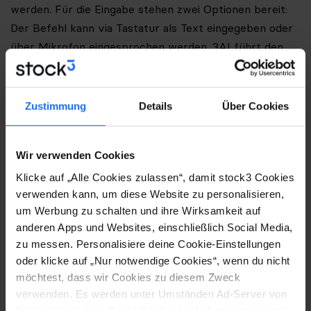
werden. Für die Eingabe stehen zwei Optionen bereit:
Der Befehl kann via Tastatur als Text eingegeben oder
über Mikrofon eingesprochen werden. 3AI führt den
Befehl direkt aus. In weiterer Folge können sich die
Nutzerinnen und Nutzer die Antworten von der KI
aussprechen sowie Alarme, Filter und Co. sogar
Zustimmung
Details
Über Cookies
automatisch ohne weiteren Klick anlegen lassen. Wird
der Browser Google Chrome verwendet, reicht der
Wir verwenden Cookies
Sprachbefehl „Terminal“ und die KI startet sofort.
Klicke auf „Alle Cookies zulassen“, damit stock3 Cookies
Die Sprachbefehle über 3AI werden nicht als Audio
verwenden kann, um diese Website zu personalisieren,
gespeichert, sondern in Text transkribiert und
um Werbung zu schalten und ihre Wirksamkeit auf
anschließend in Systembefehle übersetzt. Für mehr
anderen Apps und Websites, einschließlich Social Media,
Datensicherheit nutzt stock3 für 3AI tts-1, GPT-5-chat
zu messen. Personalisiere deine Cookie-Einstellungen
oder klicke auf „Nur notwendige Cookies“, wenn du nicht
und GPT-4o über Microsoft Azure, die über Server in
möchtest, dass wir Cookies zu diesem Zweck
der EU gehostet werden.
verwenden. Es werden unter Umständen Ad-Server von
Drittanbietern (wie DoubleClick oder Adform) eingesetzt