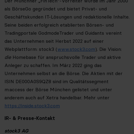
Der Münchner „FinTech“-Vorreiter wurde im Jahr 2000
als BörseGo gegründet und bietet Privat- und
Geschäftskunden IT-Lösungen und redaktionelle Inhalte.
Seine beiden erfolgreich etablierten Börsen- und
Tradingportale GodmodeTrader und Guidants vereint
das Unternehmen seit Herbst 2022 auf einer
Webplattform: stock3 (
www.stock3.com
)
. Die Vision:
die
Homebase für anspruchsvolle Trader und aktive
Anleger zu schaffen. Im März 2022 ging das
Unternehmen selbst an die Börse. Die Aktien mit der
ISIN DE000A0S9QZ8 sind im Qualitätssegment
m:access der Börse München gelistet und unter
anderem auch auf Xetra handelbar. Mehr unter
https://inside.stock3.com
IR- & Presse-Kontakt
stock3 AG