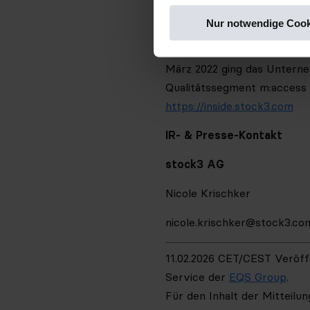
Geschäftskunden IT-Lösungen
Nur notwendige Cook
Tradingportale GodmodeTrad
stock3 (
www.stock3.com
)
. 
März 2022 ging das Unterne
Qualitätssegment m:access 
https://inside.stock3.com
IR- & Presse-Kontakt
stock3 AG
Nicole Krischker
nicole.krischker@stock3.co
11.02.2026 CET/CEST Veröff
Service der
EQS Group
.
Für den Inhalt der Mitteilu