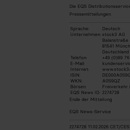
Die EQS Distributionsservi
Pressemitteilungen.
Sprache:
Deutsch
Unternehmen:
stock3 AG
Balanstraße 
81541 Münc
Deutschland
Telefon:
+49 (0)89 76
E-Mail:
kundenservi
Internet:
www.stock3
ISIN:
DE000A0S9
WKN:
A0S9QZ
Börsen:
Freiverkehr
EQS News ID:
2274728
Ende der Mitteilung
EQS News-Service
2274728 11.02.2026 CET/CES