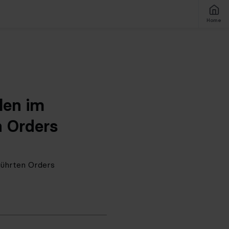
Home
len im
n Orders
führten Orders