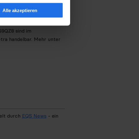
ierten Börsen- und
Alle akzeptieren
 auf einer Webplattform:
e Anleger zu schaffen. Im
S9QZ8 sind im
tra handelbar. Mehr unter
elt durch
EQS News
- ein