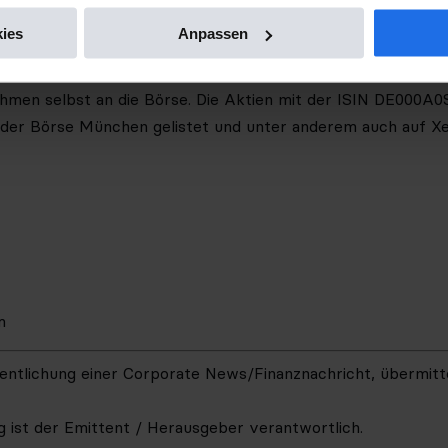
 und redaktionelle Inhalte. Seine beiden erfolgreich etabl
ies
Anpassen
er und Guidants vereint das Unternehmen seit Herbst 2022
Die Vision:
die
Homebase für anspruchsvolle Trader und aktiv
hmen selbst an die Börse. Die Aktien mit der ISIN DE000A0
der Börse München gelistet und unter anderem auch auf Xe
m
entlichung einer Corporate News/Finanznachricht, übermitt
ng ist der Emittent / Herausgeber verantwortlich.