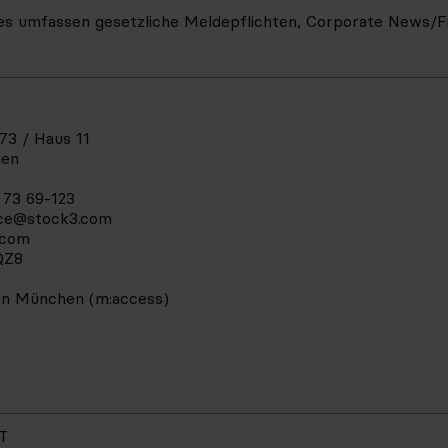
ces umfassen gesetzliche Meldepflichten, Corporate News/F
73 / Haus 11
hen
 73 69-123
ce@stock3.com
.com
QZ8
 in München (m:access)
T