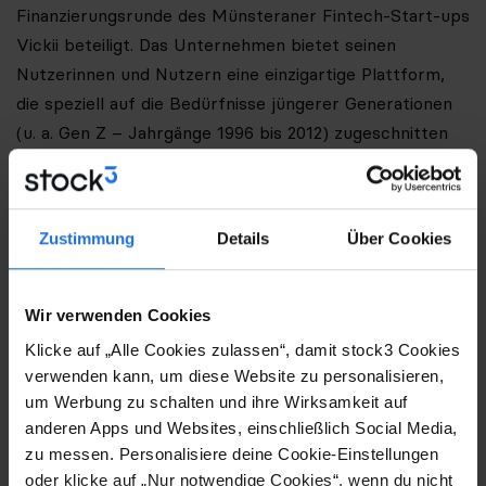
Finanzierungsrunde des Münsteraner Fintech-Start-ups
Vickii beteiligt. Das Unternehmen bietet seinen
Nutzerinnen und Nutzern eine einzigartige Plattform,
die speziell auf die Bedürfnisse jüngerer Generationen
(u. a. Gen Z – Jahrgänge 1996 bis 2012) zugeschnitten
ist.
„Das Gründerteam von Vickii hat uns mit seiner
innovativen App-Entwicklung und dem Ansatz
Zustimmung
Details
Über Cookies
überzeugt, soziale Finanzmedien, Finanz-‚Gossip‘ und
datenbasierte Handelsinformationen auf einer
Wir verwenden Cookies
Plattform zu kombinieren und für eine junge
Klicke auf „Alle Cookies zulassen“, damit stock3 Cookies
Nutzerschaft aufzubereiten“, sagt Robert Abend,
verwenden kann, um diese Website zu personalisieren,
Vorstand der stock3 AG. „Unserem Unternehmen und
um Werbung zu schalten und ihre Wirksamkeit auf
Vickii ist es ein gemeinsames Anliegen, neue
anderen Apps und Websites, einschließlich Social Media,
Anlegerschichten für die Börse zu begeistern und von
zu messen. Personalisiere deine Cookie-Einstellungen
der Anlage am Aktienmarkt zu überzeugen. Vickiis
oder klicke auf „Nur notwendige Cookies“, wenn du nicht