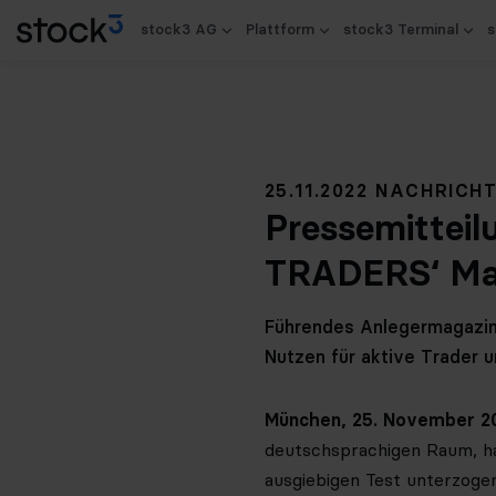
stock3 AG
Plattform
stock3 Terminal
s
25.11.2022 NACHRICH
Pressemitteil
TRADERS‘ Ma
Führendes Anlegermagazin 
Nutzen für aktive Trader 
München, 25. November 2
deutschsprachigen Raum, ha
ausgiebigen Test unterzogen