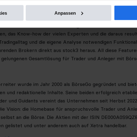
n Launch von stock3.com natürlich nicht auf. Auch zukünfti
d einen Ausbau der täglichen redaktionellen Berichterstatt
ies
Anpassen
ewertet die Webreview die unzähligen fundamentalen und c
n, das Know-how der vielen Experten und die daraus result
radingalltag und die eigene Analyse notwendigen Funktional
hrenden Brokern direkt aus stock3 heraus. All diese Feature
 gelungenen Gesamtlösung für Trader und Anleger mit Börs
reiter wurde im Jahr 2000 als BörseGo gegründet und biete
 und redaktionelle Inhalte. Seine beiden erfolgreich etabl
er und Guidants vereint das Unternehmen seit Herbst 2022
 Die Vision: die Homebase für anspruchsvolle Trader und Anl
selbst an die Börse. Die Aktien mit der ISIN DE000A0S9QZ8
 gelistet und unter anderem auch auf Xetra handelbar.