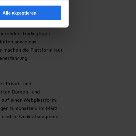
g können sich Nutzer sowie
ung freuen.“
Alle akzeptieren
harttechnischen Analysen
ierenden Tradingtipps.
itäten sowie das
s machen die Plattform laut
enerfahrung.
t Privat- und
ierten Börsen- und
 auf einer Webplattform:
eger zu schaffen. Im März
 sind im Qualitätssegment