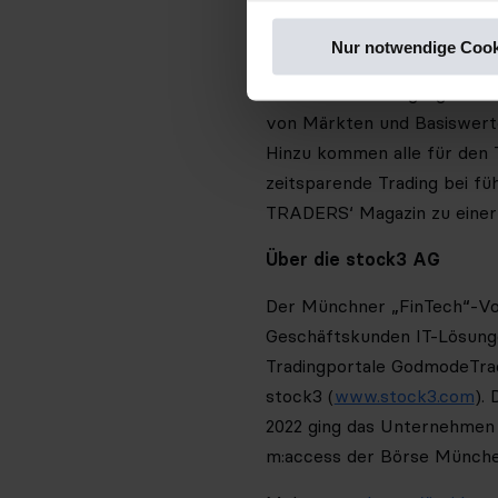
hört nach dem erfolgreiche
Tester auf neue Features un
Nur notwendige Cook
Als besondere Highlights b
von Märkten und Basiswerte
Hinzu kommen alle für den T
zeitsparende Trading bei fü
TRADERS‘ Magazin zu einer
Über die stock3 AG
Der Münchner „FinTech“-Vor
Geschäftskunden IT-Lösungen
Tradingportale GodmodeTrad
stock3 (
www.stock3.com
).
2022 ging das Unternehmen 
m:access der Börse München