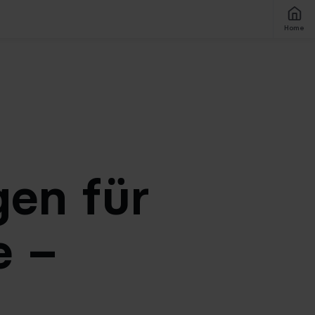
Home
gen
für
e –