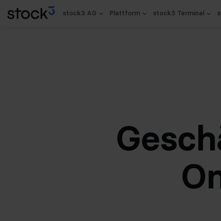
stock3 AG
Plattform
stock3 Terminal
s
Gesch
On