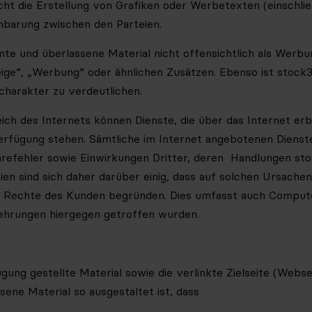
cht die Erstellung von Grafiken oder Werbetexten (einschl
nbarung zwischen den Parteien.
e und überlassene Material nicht offensichtlich als Werbung 
ige“, „Werbung“
oder ähnlichen Zusätzen. Ebenso ist stock
charakter zu verdeutlichen.
ich des Internets können Dienste, die über das Internet erb
Verfügung stehen. Sämtliche im Internet angebotenen Diens
arefehler sowie Einwirkungen Dritter, deren Handlungen st
eien sind sich daher darüber einig, dass auf solchen Ursa
ne Rechte des Kunden begründen. Dies umfasst auch Comput
ehrungen hiergegen getroffen wurden.
ügung gestellte Material sowie die verlinkte Zielseite (Webs
ene Material so ausgestaltet ist, dass