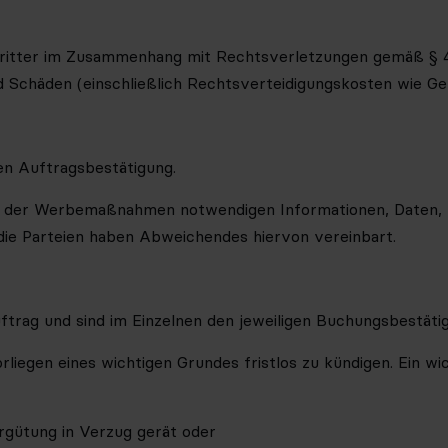
Dritter im Zusammenhang mit Rechtsverletzungen gemäß § 4 Z
Schäden (einschließlich Rechtsverteidigungskosten wie Ger
gen Auftragsbestätigung.
rung der Werbemaßnahmen notwendigen Informationen, Daten,
ie Parteien haben Abweichendes hiervon vereinbart.
Auftrag und sind im Einzelnen den jeweiligen Buchungsbestä
orliegen eines wichtigen Grundes fristlos zu kündigen. Ein w
rgütung in Verzug gerät oder