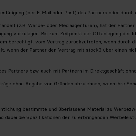
stätigung (per E-Mail oder Post) des Partners oder durch 
 handelt (z.B. Werbe- oder Mediaagenturen), hat der Partner
ung vorzulegen. Bis zum Zeitpunkt der Offenlegung der Ident
dem berechtigt, vom Vertrag zurückzutreten, wenn durch die
ilt, wenn der Partner den Vertrag mit stock3 über einen n
 des Partners bzw. auch mit Partnern im Direktgeschäft oh
ufträge ohne Angabe von Gründen abzulehnen, wenn ihre Scha
fentlichung bestimmte und überlassene Material zu Werbezwe
d dabei die Spezifikationen der zu erbringenden Werbeleistun