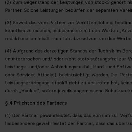
(2) Zum Gegenstand der Leistungen von stock3 gehört ni
Partner. Solche Leistungen bedürfen der separaten Verei
(3) Soweit das vom Partner zur Veröffentlichung bestimmt
kenntlich zu machen, insbesondere mit den Worten
„Anze
redaktionellen Inhalt räumlich abzusetzen, um den Werbe
(4) Aufgrund des derzeitigen Standes der Technik im Bere
ununterbrochen und/ oder nicht stets störungsfrei zur 
Leistungs- und/oder Anbindungsausfall, Hard- und Softw
oder Services Attacks), beeinträchtigt werden. Die Part
Leistungserbringun
g, s
tock3 nicht zu vertreten hat, kei
durch „Hacker“, sofern jeweils angemessene Schutzvork
§ 4 Pflichten des Partners
(1) Der Partner gewährleistet, dass das von ihm zur Verf
Insbesondere gewährleistet der Partner, dass das überlass