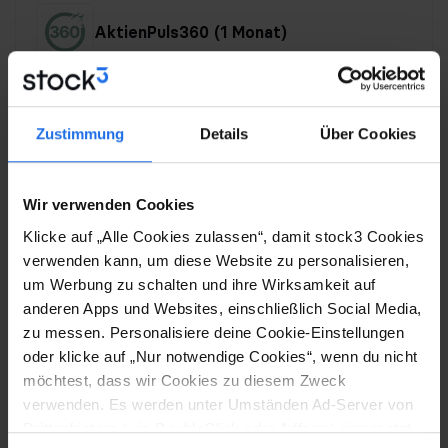
AktienPuls360 (1 Monat)
Mit unserer Messeaktion erhältst Du 1 Monat
AktienPuls360 geschenkt! Melde Dich jetzt zum
Zustimmung
Details
Über Cookies
Newsletter an und erhalte Deinen Gutscheincode!
Die Aktion läuft nur noch bis zum 26.04.2026.
Wir verwenden Cookies
Klicke auf „Alle Cookies zulassen“, damit stock3 Cookies
verwenden kann, um diese Website zu personalisieren,
um Werbung zu schalten und ihre Wirksamkeit auf
Inisghts der stock3 Select Experten
anderen Apps und Websites, einschließlich Social Media,
zu messen. Personalisiere deine Cookie-Einstellungen
Sichere Dir das E-Book der stock3 Select
oder klicke auf „Nur notwendige Cookies“, wenn du nicht
möchtest, dass wir Cookies zu diesem Zweck
Experten! Freu Dich auf ein breites Spektrum:
verwenden. Es werden unter Umständen Ad-Server von
vom unterbewerteten Small Cap bis zum großen
Drittanbietern (wie DoubleClick oder Adform) eingesetzt
KI‑Player – kompakt, gut einordnbar und ideal,