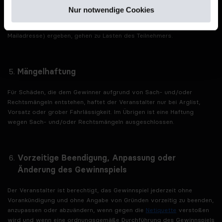
fehlerhaft sein (z.B. E-Mailadresse) ist der Veranstalter nicht
Nur notwendige Cookies
verpflichtet, die richtigen Daten zu ermitteln. Die Nachteile, die sich
aus der Angabe fehlerhafter Kontaktdaten (z.B. fehlerhafte E-
Mailadresse) ergeben, gehen zu Lasten des Teilnehmers.
Mängelhaftung
Für Schäden, die dem Gewinner aufgrund von Sach- und/oder
Rechtsmängeln entstehen, haftet der Veranstalter nur bei Arglist,
Vorsatz oder grober Fahrlässigkeit. Im Übrigen ist eine Haftung
wegen Sach- und/oder Rechtsmängeln ausgeschlossen.
Vorzeitige Beendigung, Anpassung oder
Änderung des Gewinnspiels
Der Veranstalter ist berechtigt, das Gewinnspiel jederzeit ohne
Vorankündigung und ohne Angabe von Gründen vorzeitig zu beenden,
anzupassen oder abzuändern, wenn gegen die
Netiquette
verstoßen
wird und wenn eine ordnungsgemäße Durchführung des Gewinnspiels