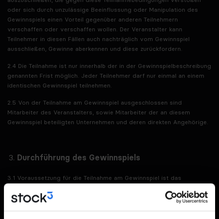
oder sich durch unzulässige Beeinflussung oder Manipulation des
Gewinnspiels einen Vorteil gegenüber anderen Teilnehmern
verschaffen oder verschaffen wollen. Der Veranstalter kann
Teilnehmer in diesen Fällen auch nachträglich vom Gewinnspiel
ausschließen, Gewinne aberkennen und diese zurückfordern.
2.4 Die Teilnahme ist nur innerhalb der in der Gewinnspielbeschreibung
genannten Frist möglich. Jeder Teilnehmer darf nur einmal an einem
identischen Gewinnspiel teilnehmen.
2.5 Von der Teilnahme am Gewinnspiel ausgeschlossen sind
Mitarbeiter des Veranstalters, sowie Mitarbeiter der an diesem
Gewinnspiel beteiligten Unternehmen und deren direkten Angehörige.
Durchführung des Gewinnspiels
3.1 Voraussetzung für die Teilnahme am Gewinnspiel ist das
Anmelden für den Newsletter des Veranstalters. Sollte eine weitere
Voraussetzung für die Teilnahme am Gewinnspiel erforderlich sein, so
ist dies direkt bei der Mitmachmöglichkeit am Gewinnspiel mitgeteilt.
Das Gewinnspiel wird im Aktions-Zeitraum vom 22.09.2023 bis