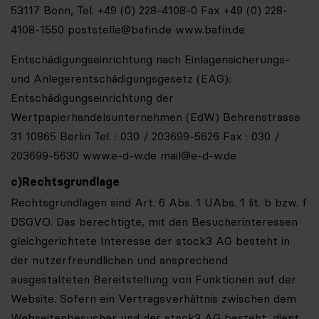
53117 Bonn, Tel. +49 (0) 228-4108-0 Fax +49 (0) 228-
4108-1550 poststelle@bafin.de www.bafin.de
Entschädigungseinrichtung nach Einlagensicherungs-
und Anlegerentschädigungsgesetz (EAG):
Entschädigungseinrichtung der
Wertpapierhandelsunternehmen (
EdW
) Behrenstrasse
31 10865 Berlin
Tel. :
030 / 203699-5626
Fax :
030 /
203699-5630 www.e-d-w.de mail@e-d-w.de
c)
Rechtsgrundlage
Rechtsgrundlagen sind Art. 6 Abs. 1 UAbs. 1 lit. b bzw. f
DSGVO. Das berechtigte, mit den Besucherinteressen
gleichgerichtete Interesse der stock3 AG besteht in
der nutzerfreundlichen und ansprechend
ausgestalteten Bereitstellung von Funktionen auf der
Website. Sofern ein Vertragsverhältnis zwischen dem
Webseitenbesucher und der stock3 AG besteht, dient