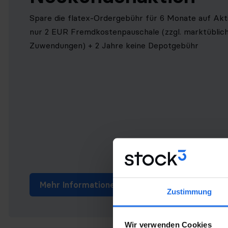
Spare die flatex-Ordergebühr für 6 Monate auf Akt
nur 2 EUR Fremdkostenpauschale (zzgl. marktüblic
Zuwendungen) + 2 Jahre keine Depotgebühr
Mehr Informationen
Zustimmung
Wir verwenden Cookies