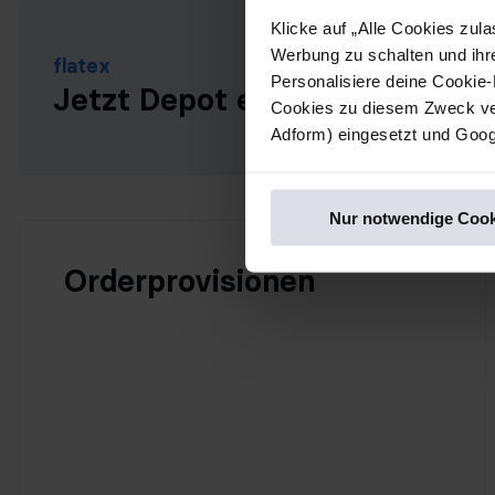
Klicke auf „Alle Cookies zu
Werbung zu schalten und ihr
flatex
Personalisiere deine Cookie-
Jetzt Depot eröffnen
Cookies zu diesem Zweck ver
Adform) eingesetzt und Googl
Nur notwendige Cook
Orderprovisionen