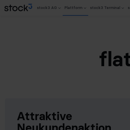
stock3 AG
Plattform
stock3 Terminal
s
fla
Attraktive
Neukundenaktion