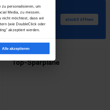
 zu personalisieren, um
ocial Media, zu messen.
Konto?
u nicht möchtest, dass wir
stock3 öffnen
ck3 handeln
ern (wie DoubleClick oder
ing" akzeptiert werden.
Alle akzeptieren
Top-Sparpläne