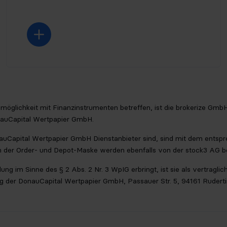
lsmöglichkeit mit Finanzinstrumenten betreffen, ist die brokerize Gm
nauCapital Wertpapier GmbH.
onauCapital Wertpapier GmbH Dienstanbieter sind, sind mit dem ents
in der Order- und Depot-Maske werden ebenfalls von der stock3 AG ber
ng im Sinne des § 2 Abs. 2 Nr. 3 WpIG erbringt, ist sie als vertragl
ng der DonauCapital Wertpapier GmbH, Passauer Str. 5, 94161 Rudertin