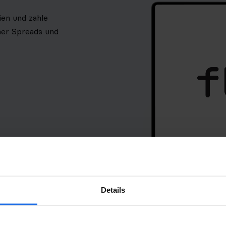
ien und zahle
her Spreads und
Details