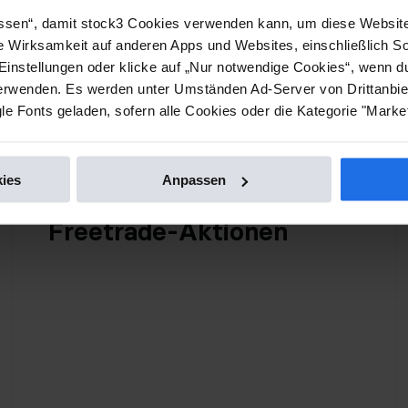
lassen“, damit stock3 Cookies verwenden kann, um diese Website
e Wirksamkeit auf anderen Apps und Websites, einschließlich S
Du hast bereits ein 
Einstellungen oder klicke auf „Nur notwendige Cookies“, wenn d
Depot eröffnen
Jetzt auf sto
wenden. Es werden unter Umständen Ad-Server von Drittanbiet
e Fonts geladen, sofern alle Cookies oder die Kategorie "Market
ies
Anpassen
Freetrade-Aktionen