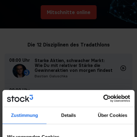
Mitschnitte online
Die 12 Disziplinen des Tradathlons
08:00 Uhr
Starke Aktien, schwacher Markt:
Wie Du mit relativer Stärke die
Gewinneraktien von morgen findest
Bastian Galuschka
09:00 Uhr
Deutsche Aktien im Check
Sascha Gebhard
Zustimmung
Details
Über Cookies
10:00 Uhr
Marktausblick – welche Charts jetzt
wichtig sind
Jörg Scherer
Wir verwenden Cookies