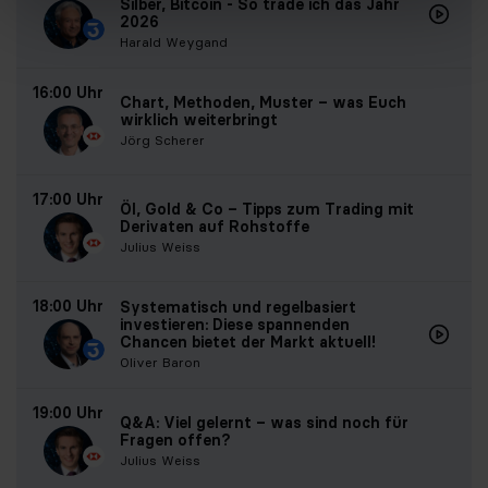
Silber, Bitcoin - So trade ich das Jahr
2026
Harald Weygand
16:00 Uhr
Chart, Methoden, Muster – was Euch
wirklich weiterbringt
Jörg Scherer
17:00 Uhr
Öl, Gold & Co – Tipps zum Trading mit
Derivaten auf Rohstoffe
Julius Weiss
18:00 Uhr
Systematisch und regelbasiert
investieren: Diese spannenden
Chancen bietet der Markt aktuell!
Oliver Baron
19:00 Uhr
Q&A: Viel gelernt – was sind noch für
Fragen offen?
Julius Weiss