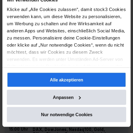
Klicke auf „Alle Cookies zulassen“, damit stock3 Cookies
11:00 Uhr
Von der Idee zur Umsetzung – 5 Schritte
verwenden kann, um diese Website zu personalisieren,
zum passenden Hebel
um Werbung zu schalten und ihre Wirksamkeit auf
Julius Weiss
anderen Apps und Websites, einschließlich Social Media,
zu messen. Personalisiere deine Cookie-Einstellungen
12:00 Uhr
Börse unter Druck. Warum wir
oder klicke auf „Nur notwendige Cookies“, wenn du nicht
weiter auf steigende Kurse setzen
möchtest, dass wir Cookies zu diesem Zweck
Rocco Gräfe & Valentin Schelbert
verwenden. Es werden unter Umständen Ad-Server von
Drittanbietern (wie DoubleClick oder Adform) eingesetzt
13:00 Uhr
Live-Scan – Zusammenstellung
und Google Fonts geladen, sofern alle Cookies oder die
einer Watchlist für die nächsten
Alle akzeptieren
Kategorie "Marketing" akzeptiert werden.
Tage
Dirk Siebenhaar
Anpassen
14:00 Uhr
Dem Händler in die Karten geschaut – was
macht der Market-Maker mit meiner Order?
Jewgeni Ponomarev
Nur notwendige Cookies
15:00 Uhr
DAX, DowJones, Nasdaq100, Gold,