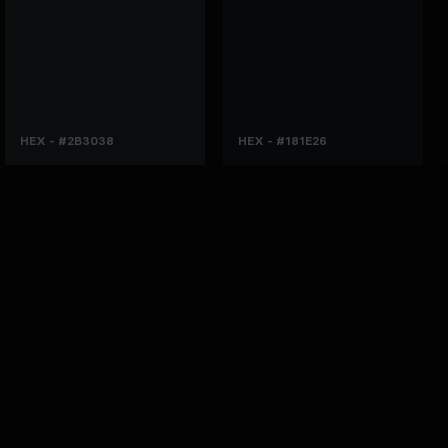
HEX - #2B3038
HEX - #181E26