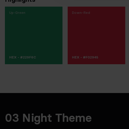
Up-Green
Down-Red
HEX - #229F6C
HEX - #F02945
03 Night Theme