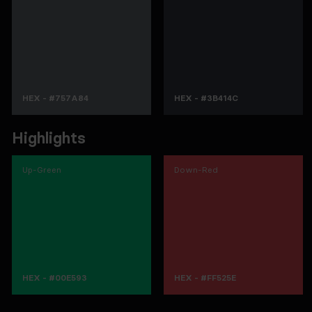
HEX - #757A84
HEX - #3B414C
Highlights
Up-Green
Down-Red
HEX - #00E593
HEX - #FF525E