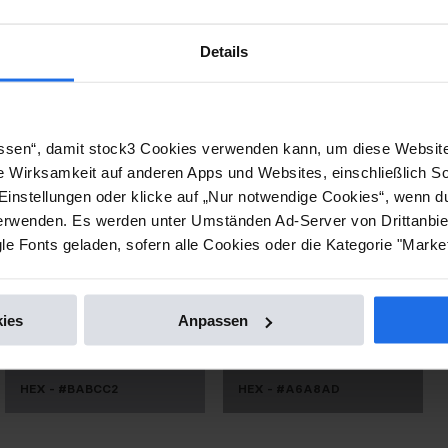
Details
CMYK - 0, 0, 0, 100
HEX - #0B0E13
lassen“, damit stock3 Cookies verwenden kann, um diese Website
e Wirksamkeit auf anderen Apps und Websites, einschließlich S
Einstellungen oder klicke auf „Nur notwendige Cookies“, wenn d
wenden. Es werden unter Umständen Ad-Server von Drittanbiet
Gray 600
Gray 700
e Fonts geladen, sofern alle Cookies oder die Kategorie "Market
ies
Anpassen
HEX - #BABCC2
HEX - #A6A8AD