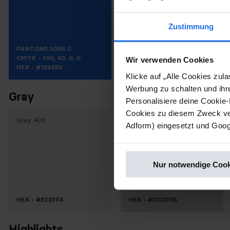
Zustimmung
PANTONE 3005 C
CMYK - 100, 40, 0, 0
Wir verwenden Cookies
HEX - #1E6EE6
HEX - #D2E2FA
Klicke auf „Alle Cookies zu
Werbung zu schalten und ihr
Gray
Personalisiere deine Cookie-
Cookies zu diesem Zweck ver
Gray 400
Gray 500
Adform) eingesetzt und Googl
Nur notwendige Cook
HEX - #ECEFF6
HEX - #DCDFE5
Highlights