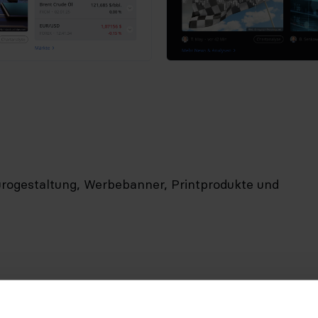
rogestaltung, Werbebanner, Printprodukte und
Text Color