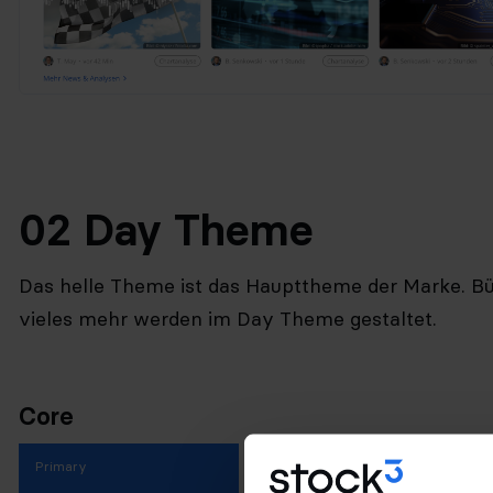
02 Day Theme
Das helle Theme ist das Haupttheme der Marke. Bü
vieles mehr werden im Day Theme gestaltet.
Core
Primary
Primary Tinted