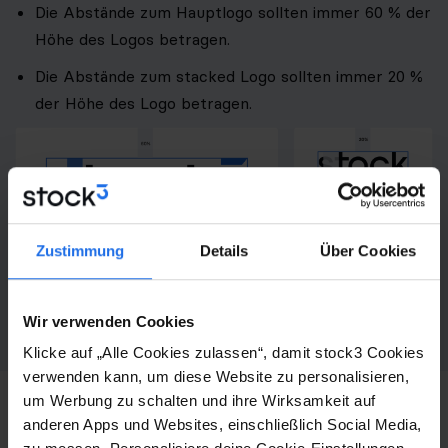
Die Abstände zum Hauptlogo sollten immer 60 % der
Höhe des Logos betragen.
Die Abstände zum stacked Logo sollten immer 20 %
der Höhe des Logo betragen.
Zustimmung
Details
Über Cookies
Wir verwenden Cookies
Klicke auf „Alle Cookies zulassen“, damit stock3 Cookies
verwenden kann, um diese Website zu personalisieren,
um Werbung zu schalten und ihre Wirksamkeit auf
Logo auf Hintergründen und Farben
anderen Apps und Websites, einschließlich Social Media,